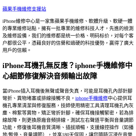
跳
蘋果手機維修支援站
至
iPhone維修中心是一家集蘋果手機維修、軟體升級、軟硬一體
主
的專業維修站點，擁有一批專業的維修科技人才，先進的檢測
要
及維修設備，我们的维修都是统一价格、明码标价，对每个客
內
户都很公平，憑藉良好的信譽和過硬的科技優勢，贏得了廣大
容
用戶的信賴。
iPhone耳機孔無反應？iphone手機維修中
心細節修復解決音頻輸出故障
當iPhone插入耳機後無聲或聲音失真，可能是耳機孔內部針腳
彎折、異物堵塞或排線接觸不良，
iphone手機維修
中心提供耳
機孔專業清潔與修復服務，技師使用精密工具清理耳機孔內灰
塵、棉絮等異物，矯正彎折針腳，確保耳機接觸緊密，若為排
線故障，則更換原廠音頻排線，測試左右聲道平衡與音量調節
功能，修復後耳機音質清晰、插拔順暢，支援線控操作（如播
放/暫停、音量調節），並享180天保固，讓您隨時沉浸在音樂