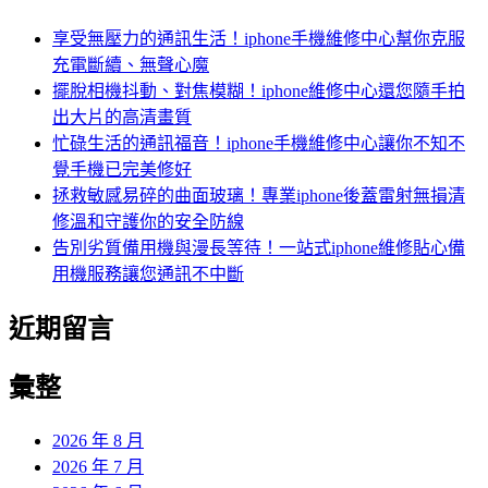
享受無壓力的通訊生活！iphone手機維修中心幫你克服
充電斷續、無聲心魔
擺脫相機抖動、對焦模糊！iphone維修中心還您隨手拍
出大片的高清畫質
忙碌生活的通訊福音！iphone手機維修中心讓你不知不
覺手機已完美修好
拯救敏感易碎的曲面玻璃！專業iphone後蓋雷射無損清
修溫和守護你的安全防線
告別劣質備用機與漫長等待！一站式iphone維修貼心備
用機服務讓您通訊不中斷
近期留言
彙整
2026 年 8 月
2026 年 7 月