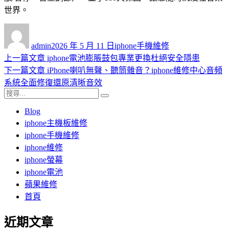
世界。
作
發
分
者
佈
類
admin
2026 年 5 月 11 日
iphone手機維修
日
上
上一篇文章
iphone電池膨脹鼓包專業更換杜絕安全隱患
文
期:
一
下
下一篇文章
iPhone喇叭無聲、聽筒雜音？iphone維修中心音頻
章
篇
一
系統全面修復還原清晰音效
導
搜
文
篇
搜
尋
章:
文
尋
Blog
覽
關
章:
iphone主機板維修
鍵
iphone手機維修
字:
iphone維修
iphone螢幕
iphone電池
蘋果維修
首頁
近期文章