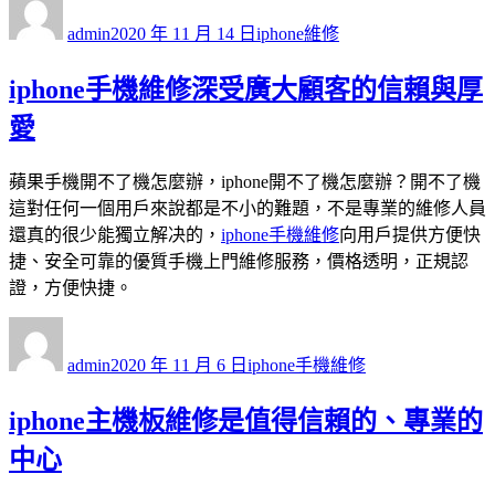
者
佈
類
admin
2020 年 11 月 14 日
iphone維修
日
期:
iphone手機維修深受廣大顧客的信賴與厚
愛
蘋果手機開不了機怎麼辦，iphone開不了機怎麼辦？開不了機
這對任何一個用戶來說都是不小的難題，不是專業的維修人員
還真的很少能獨立解决的，
iphone手機維修
向用戶提供方便快
捷、安全可靠的優質手機上門維修服務，價格透明，正規認
證，方便快捷。
作
發
分
者
佈
類
admin
2020 年 11 月 6 日
iphone手機維修
日
期:
iphone主機板維修是值得信賴的、專業的
中心