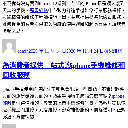
不管你有沒有買到iPhone 12系列，全新的iPhone都是讓人感到
興奮的手機，
蘋果維修
中心致力打造手機維修行業服務標杆，
技術精湛的維修工程師持證上崗，為您提供標準化優質服務，
維修後為消費者提供媲美原廠的使用體驗和超長質保，讓您無
後顧之憂。
作
發
分
者
佈
類
admin
2020 年 11 月 14 日
2020 年 11 月 24 日
蘋果維修
日
期:
為消費者提供一站式的iphone手機維修和
回收服務
iphone手機使用的時間久了難免會出現一些問題，不管是軟件
方面的還是硬體方面的，蘋果手機壞了應該怎麼辦呢？
iphone
維修
是值得信賴的、專業的上門手機維修平臺，為客戶提供快
速手機上門維修，到店維修，郵寄維修服務，價格透明，正規
認證，方便快捷。
作
發
分