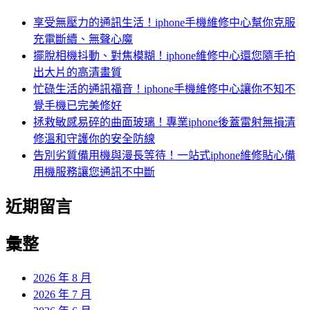
享受無壓力的通訊生活！iphone手機維修中心幫你克服
充電斷續、無聲心魔
擺脫相機抖動、對焦模糊！iphone維修中心還您隨手拍
出大片的高清畫質
忙碌生活的通訊福音！iphone手機維修中心讓你不知不
覺手機已完美修好
拯救敏感易碎的曲面玻璃！專業iphone後蓋雷射無損清
修溫和守護你的安全防線
告別劣質備用機與漫長等待！一站式iphone維修貼心備
用機服務讓您通訊不中斷
近期留言
彙整
2026 年 8 月
2026 年 7 月