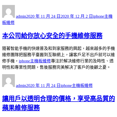
作
發
分
者
佈
類
admin
2020 年 11 月 24 日
2020 年 12 月 2 日
iphone主機
日
板維修
期:
本公司給你放心安全的手機維修服務
隨著智能手機的快速普及和到家服務的興起，越來越多的手機
維修團隊把服務平臺搬到互聯網上，讓客戶足不出戶就可以維
修手機，
iphone主機板維修
專注於解决維修行業的及時性、透
明性和專業性問題，售後服務完美解决了客戶的後顧之憂。
作
發
分
者
佈
類
admin
2020 年 11 月 24 日
iphone主機板維修
日
期:
讓用戶以透明合理的價格，享受高品質的
蘋果維修服務