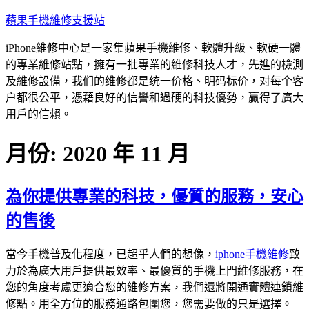
跳
蘋果手機維修支援站
至
iPhone維修中心是一家集蘋果手機維修、軟體升級、軟硬一體
主
的專業維修站點，擁有一批專業的維修科技人才，先進的檢測
要
及維修設備，我们的维修都是统一价格、明码标价，对每个客
內
户都很公平，憑藉良好的信譽和過硬的科技優勢，贏得了廣大
容
用戶的信賴。
月份:
2020 年 11 月
為你提供專業的科技，優質的服務，安心
的售後
當今手機普及化程度，已超乎人們的想像，
iphone手機維修
致
力於為廣大用戶提供最效率、最優質的手機上門維修服務，在
您的角度考慮更適合您的維修方案，我們還將開通實體連鎖維
修點。用全方位的服務通路包圍您，您需要做的只是選擇。