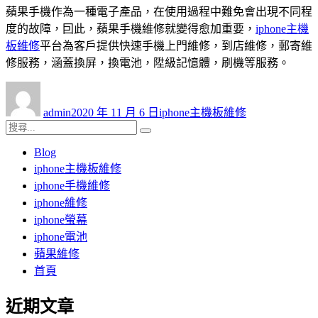
蘋果手機作為一種電子產品，在使用過程中難免會出現不同程
度的故障，囙此，蘋果手機維修就變得愈加重要，
iphone主機
板維修
平台為客戶提供快速手機上門維修，到店維修，郵寄維
修服務，涵蓋換屏，換電池，陞級記憶體，刷機等服務。
作
發
分
者
佈
類
admin
2020 年 11 月 6 日
iphone主機板維修
日
搜
搜
期:
尋
尋
Blog
關
iphone主機板維修
鍵
iphone手機維修
字:
iphone維修
iphone螢幕
iphone電池
蘋果維修
首頁
近期文章