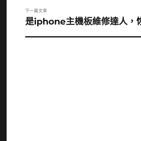
覽
文
下一篇文章
章:
是iphone主機板維修達人
下
一
篇
文
章: