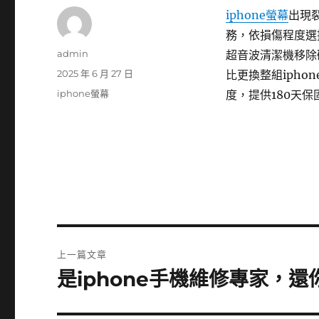
iphone螢幕
出現
務，依損傷程度選
作
admin
超音波清潔機移除
者
發
2025 年 6 月 27 日
比更換整組iph
佈
分
iphone螢幕
度，提供180天
日
類
期:
文
上一篇文章
章
是iphone手機維修專家，
上
一
導
篇