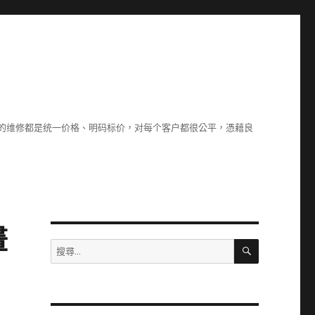
们的维修都是统一价格、明码标价，对每个客户都很公平，憑藉良
畫
搜
搜
尋
尋
關
鍵
字: