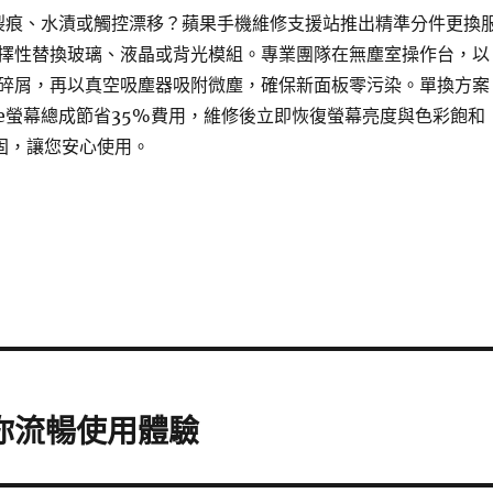
裂痕、水漬或觸控漂移？蘋果手機維修支援站推出精準分件更換
擇性替換玻璃、液晶或背光模組。專業團隊在無塵室操作台，以
碎屑，再以真空吸塵器吸附微塵，確保新面板零污染。單換方案
one螢幕總成節省35%費用，維修後立即恢復螢幕亮度與色彩飽和
保固，讓您安心使用。
還你流暢使用體驗