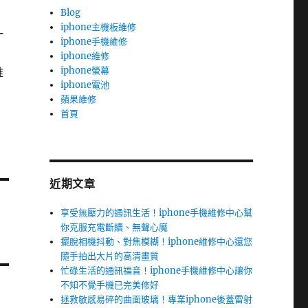
Blog
iphone主機板維修
一
iphone手機維修
iphone維修
iphone螢幕
維
iphone電池
蘋果維修
首頁
近期文章
享受無壓力的通訊生活！iphone手機維修中心幫
你克服充電斷續、無聲心魔
擺脫相機抖動、對焦模糊！iphone維修中心還您
隨手拍出大片的高清畫質
忙碌生活的通訊福音！iphone手機維修中心讓你
不知不覺手機已完美修好
拯救敏感易碎的曲面玻璃！專業iphone後蓋雷射