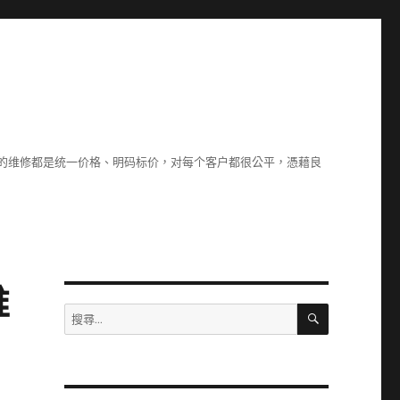
们的维修都是统一价格、明码标价，对每个客户都很公平，憑藉良
維
搜
搜
尋
尋
關
鍵
字: