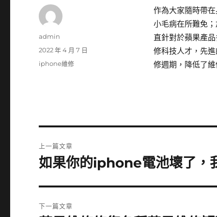
作為大家隨時帶在
小毛病在所難免；
作
admin
直針對於蘋果產品
者
發
2022 年 4 月 7 日
修科技人才，先進
佈
分
iphone維修
修週期，降低了維
日
類
期:
文
上一篇文章
章
如果你的iphone電池壞了
上
一
導
篇
覽
文
下一篇文章
章: