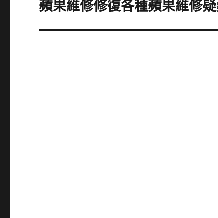
蘋果維修修復各種蘋果維修疑
下
一
篇
文
章: