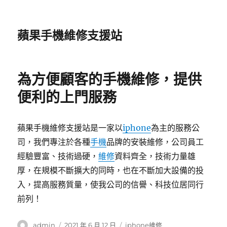
蘋果手機維修支援站
為方便顧客的手機維修，提供
便利的上門服務
蘋果手機維修支援站是一家以
iphone
為主的服務公
司，我們專注於各種
手機
品牌的安裝維修，公司員工
經驗豐富、技術過硬，
維修
資料齊全，技術力量雄
厚，在規模不斷擴大的同時，也在不斷加大設備的投
入，提高服務質量，使我公司的信譽、科技位居同行
前列！
作
發
分
admin
2021 年 6 月 12 日
iphone維修