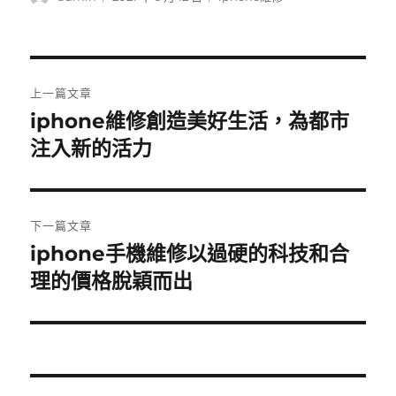
者
佈
類
日
期:
文
上一篇文章
章
iphone維修創造美好生活，為都市
上
一
注入新的活力
導
篇
覽
文
章:
下一篇文章
iphone手機維修以過硬的科技和合
下
一
理的價格脫穎而出
篇
文
章: