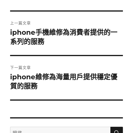
日
期:
文
上一篇文章
章
iphone手機維修為消費者提供的一
上
一
系列的服務
導
篇
覽
文
章:
下一篇文章
iphone維修為海量用戶提供穩定優
下
一
質的服務
篇
文
章:
搜
搜