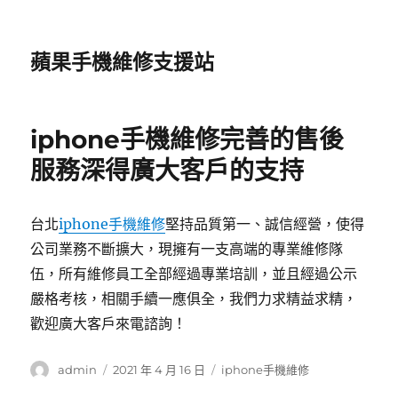
蘋果手機維修支援站
iphone手機維修完善的售後
服務深得廣大客戶的支持
台北
iphone手機維修
堅持品質第一、誠信經營，使得
公司業務不斷擴大，現擁有一支高端的專業維修隊
伍，所有維修員工全部經過專業培訓，並且經過公示
嚴格考核，相關手續一應俱全，我們力求精益求精，
歡迎廣大客戶來電諮詢！
作
發
分
admin
2021 年 4 月 16 日
iphone手機維修
者
佈
類