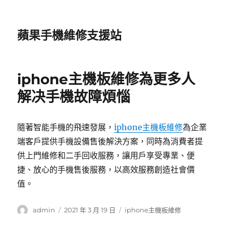
蘋果手機維修支援站
iphone主機板維修為更多人
解决手機故障煩惱
隨著智能手機的飛速發展，
iphone主機板維修
為企業
端客戶提供手機設備售後解決方案，同時為消費者提
供上門維修和二手回收服務，讓用戶享受專業、便
捷、放心的手機售後服務，以高效服務創造社會價
值。
作
發
分
admin
2021 年 3 月 19 日
iphone主機板維修
者
佈
類