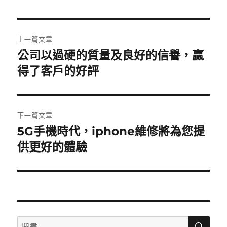
日
期:
文
上一篇文章
章
公司以過硬的質量及良好的信譽，贏
上
一
得了客戶的好評
導
篇
覽
文
章:
下一篇文章
5G手機時代，iphone維修將為您提
下
一
供更好的體驗
篇
文
章:
搜
搜