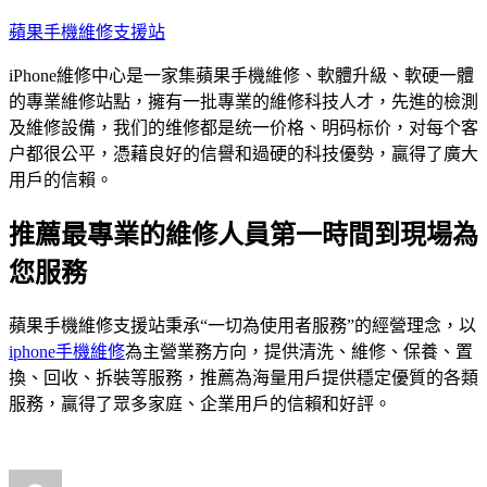
跳
蘋果手機維修支援站
至
iPhone維修中心是一家集蘋果手機維修、軟體升級、軟硬一體
主
的專業維修站點，擁有一批專業的維修科技人才，先進的檢測
要
及維修設備，我们的维修都是统一价格、明码标价，对每个客
內
户都很公平，憑藉良好的信譽和過硬的科技優勢，贏得了廣大
容
用戶的信賴。
推薦最專業的維修人員第一時間到現場為
您服務
蘋果手機維修支援站秉承“一切為使用者服務”的經營理念，以
iphone手機維修
為主營業務方向，提供清洗、維修、保養、置
換、回收、拆裝等服務，推薦為海量用戶提供穩定優質的各類
服務，贏得了眾多家庭、企業用戶的信賴和好評。
作
發
分