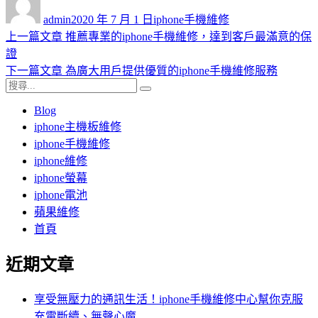
者
佈
類
admin
2020 年 7 月 1 日
iphone手機維修
日
上
上一篇文章
推薦專業的iphone手機維修，達到客戶最滿意的保
文
期:
一
證
章
篇
下
下一篇文章
為廣大用戶提供優質的iphone手機維修服務
導
搜
文
一
搜
尋
章:
篇
尋
Blog
覽
關
文
iphone主機板維修
鍵
章:
iphone手機維修
字:
iphone維修
iphone螢幕
iphone電池
蘋果維修
首頁
近期文章
享受無壓力的通訊生活！iphone手機維修中心幫你克服
充電斷續、無聲心魔