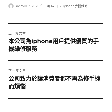
作
發
分
admin
2020 年 5 月 14 日
iphone手機維修
者
佈
類
日
期:
文
上一篇文章
章
本公司為iphone用戶提供優質的手
上
一
機維修服務
導
篇
覽
文
章:
下一篇文章
公司致力於讓消費者都不再為修手機
下
一
而煩惱
篇
文
章: