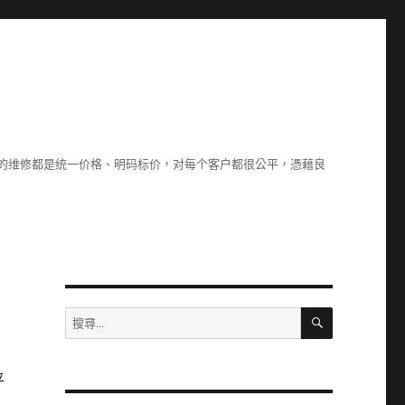
们的维修都是统一价格、明码标价，对每个客户都很公平，憑藉良
搜
搜
尋
尋
關
鍵
平
字: