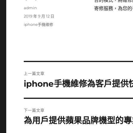
台的模式，將維修
作
admin
寄修服務，為您的
者
發
2019 年 9 月 12 日
佈
分
iphone手機維修
日
類
期:
文
上一篇文章
章
iphone手機維修為客戶提
上
一
導
篇
覽
文
下一篇文章
章:
為用戶提供蘋果品牌機型的專
下
一